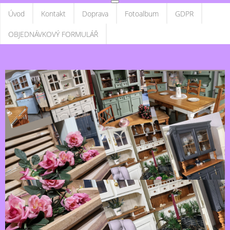
Úvod
Kontakt
Doprava
Fotoalbum
GDPR
OBJEDNÁVKOVÝ FORMULÁŘ