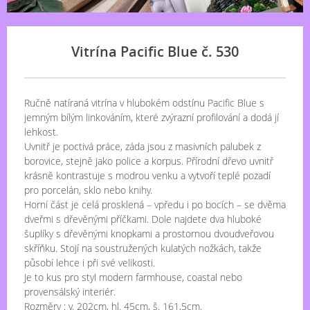
Vitrína Pacific Blue č. 530
Ručně natíraná vitrína v hlubokém odstínu Pacific Blue s
jemným bílým linkováním, které zvýrazní profilování a dodá jí
lehkost.
Uvnitř je poctivá práce, záda jsou z masivních palubek z
borovice, stejně jako police a korpus. Přírodní dřevo uvnitř
krásně kontrastuje s modrou venku a vytvoří teplé pozadí
pro porcelán, sklo nebo knihy.
Horní část je celá prosklená – vpředu i po bocích – se dvěma
dveřmi s dřevěnými příčkami. Dole najdete dva hluboké
šuplíky s dřevěnými knopkami a prostornou dvoudveřovou
skříňku. Stojí na soustružených kulatých nožkách, takže
působí lehce i při své velikosti.
Je to kus pro styl modern farmhouse, coastal nebo
provensálský interiér.
Rozměry : v. 202cm, hl. 45cm, š. 161,5cm.