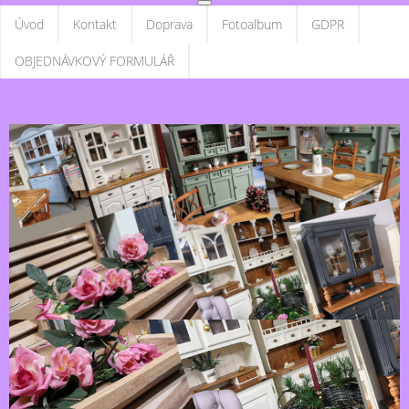
Úvod
Kontakt
Doprava
Fotoalbum
GDPR
OBJEDNÁVKOVÝ FORMULÁŘ