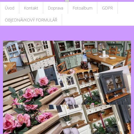
Úvod
Kontakt
Doprava
Fotoalbum
GDPR
OBJEDNÁVKOVÝ FORMULÁŘ