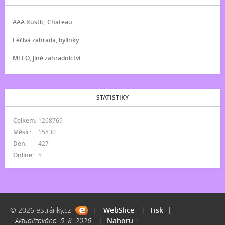
AAA Rustic, Chateau
Léčivá zahrada, bylinky
MELO, jiné zahradnictví
STATISTIKY
Celkem:
1268769
Měsíc:
15830
Den:
427
Online:
5
© 2026 eStránky.cz
|
WebSlice
|
Tisk
|
Aktualizováno: 5. 8. 2026
|
Nahoru ↑