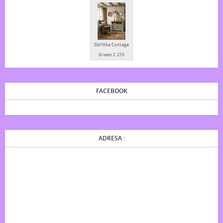
Skříňka Cottage
Green č. 215
FACEBOOK
ADRESA :