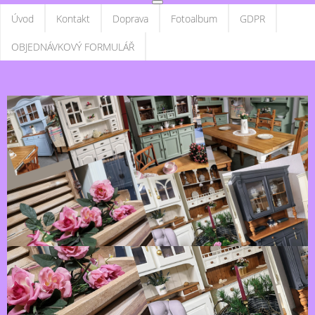
Úvod
Kontakt
Doprava
Fotoalbum
GDPR
OBJEDNÁVKOVÝ FORMULÁŘ