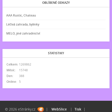
OBLÍBENÉ ODKAZY
AAA Rustic, Chateau
Léčivá zahrada, bylinky
MELO, jiné zahradnictví
STATISTIKY
Celkem:
1269862
Měsíc:
15748
Den:
388
Online:
5
© 2026 eStránky.cz
|
WebSlice
|
Tisk
|