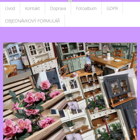
Úvod
Kontakt
Doprava
Fotoalbum
GDPR
OBJEDNÁVKOVÝ FORMULÁŘ