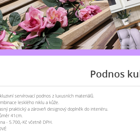
Podnos ku
kluzivní servírovací podnos z luxusních materiálů.
mbinace lesklého niklu a kůže.
asný praktický a zároveň designový doplněk do interiéru.
ůměr 41cm.
na - 5.700,-Kč včetně DPH.
OVÉ