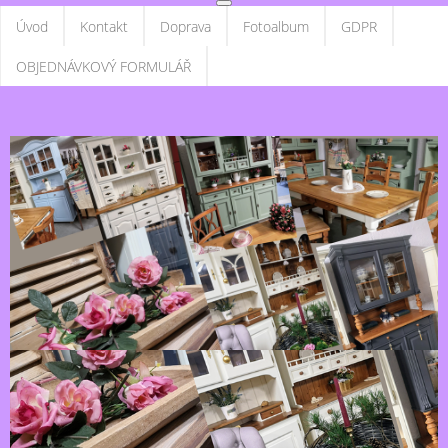
Úvod
Kontakt
Doprava
Fotoalbum
GDPR
OBJEDNÁVKOVÝ FORMULÁŘ