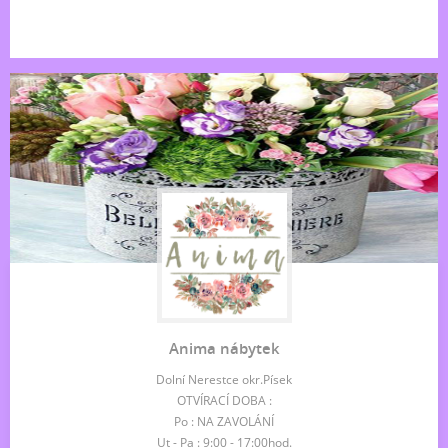
Anima nábytek
Dolní Nerestce okr.Písek
OTVÍRACÍ DOBA :
Po : NA ZAVOLÁNÍ
Ut - Pa : 9:00 - 17:00hod.