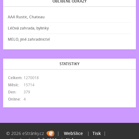
OBLÍBENÉ ODKAZY
AAA Rustic, Chateau
Léčivá zahrada, bylinky
MELO, jiné zahradnictví
STATISTIKY
Celkem:
1270018
Měsíc:
15714
Den:
379
Online:
4
© 2026 eStránky.cz
|
WebSlice
|
Tisk
|