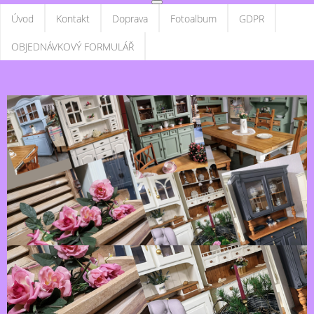
Úvod
Kontakt
Doprava
Fotoalbum
GDPR
OBJEDNÁVKOVÝ FORMULÁŘ