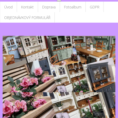
Úvod
Kontakt
Doprava
Fotoalbum
GDPR
OBJEDNÁVKOVÝ FORMULÁŘ