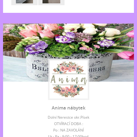
Anima nábytek
Dolní Nerestce okr.Písek
OTVÍRACÍ DOBA :
Po : NA ZAVOLÁNÍ
Ut - Pa : 9:00 - 17:00hod.