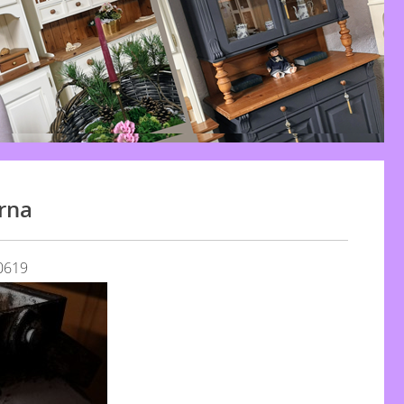
rna
0619