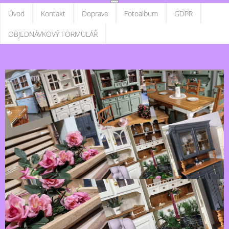
Úvod
Kontakt
Doprava
Fotoalbum
GDPR
OBJEDNÁVKOVÝ FORMULÁŘ