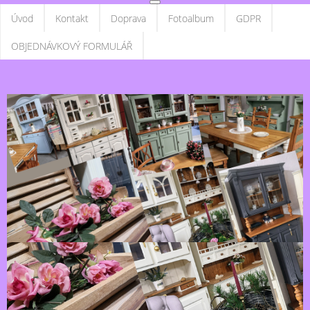
Úvod
Kontakt
Doprava
Fotoalbum
GDPR
OBJEDNÁVKOVÝ FORMULÁŘ