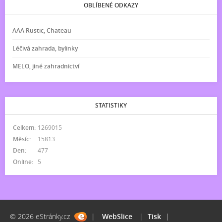
OBLÍBENÉ ODKAZY
AAA Rustic, Chateau
Léčivá zahrada, bylinky
MELO, jiné zahradnictví
STATISTIKY
Celkem:
1269015
Měsíc:
15813
Den:
477
Online:
5
© 2026 eStránky.cz
|
WebSlice
|
Tisk
|