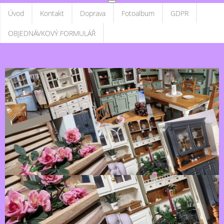
Úvod
Kontakt
Doprava
Fotoalbum
GDPR
OBJEDNÁVKOVÝ FORMULÁŘ