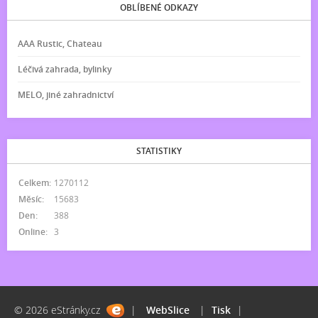
OBLÍBENÉ ODKAZY
AAA Rustic, Chateau
Léčivá zahrada, bylinky
MELO, jiné zahradnictví
STATISTIKY
Celkem:
1270112
Měsíc:
15683
Den:
388
Online:
3
© 2026 eStránky.cz
|
WebSlice
|
Tisk
|