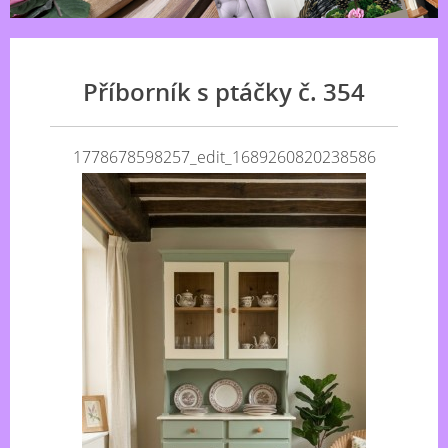
Příborník s ptáčky č. 354
1778678598257_edit_1689260820238586