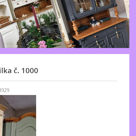
lka č. 1000
3929