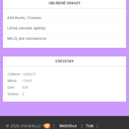
OBLÍBENÉ ODKAZY
AAA Rustic, Chateau
Léčivá zahrada, bylinky
MELO, jiné zahradnictví
STATISTIKY
Celkem:
1268637
Měsíc:
15845
Den:
438
Online:
3
© 2026 eStránky.cz
|
WebSlice
|
Tisk
|