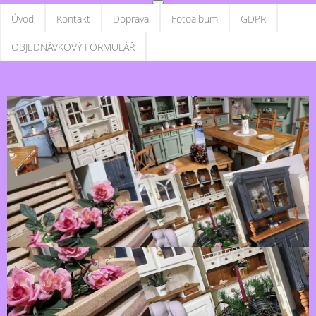
Úvod
Kontakt
Doprava
Fotoalbum
GDPR
OBJEDNÁVKOVÝ FORMULÁŘ