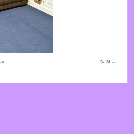
ky
Další →