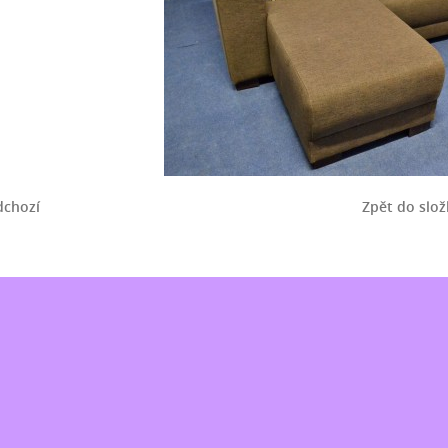
dchozí
Zpět do slož