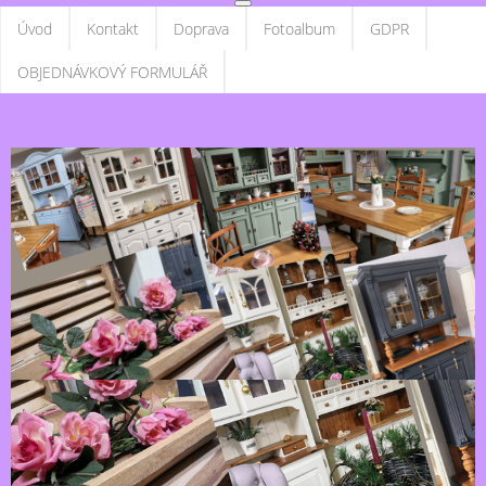
Úvod
Kontakt
Doprava
Fotoalbum
GDPR
OBJEDNÁVKOVÝ FORMULÁŘ