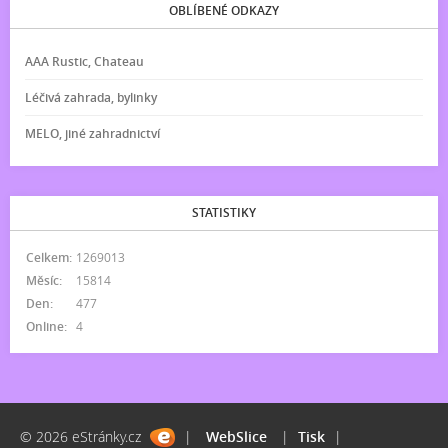
OBLÍBENÉ ODKAZY
AAA Rustic, Chateau
Léčivá zahrada, bylinky
MELO, jiné zahradnictví
STATISTIKY
Celkem:
1269013
Měsíc:
15814
Den:
477
Online:
4
© 2026 eStránky.cz
|
WebSlice
|
Tisk
|