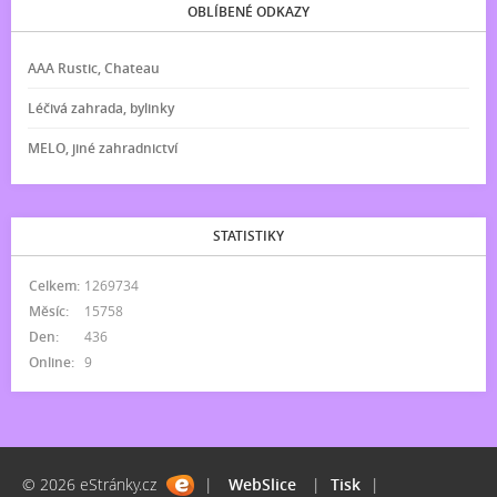
OBLÍBENÉ ODKAZY
AAA Rustic, Chateau
Léčivá zahrada, bylinky
MELO, jiné zahradnictví
STATISTIKY
Celkem:
1269734
Měsíc:
15758
Den:
436
Online:
9
© 2026 eStránky.cz
|
WebSlice
|
Tisk
|