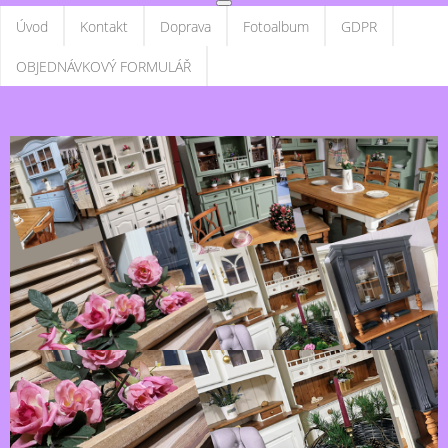
Úvod
Kontakt
Doprava
Fotoalbum
GDPR
OBJEDNÁVKOVÝ FORMULÁŘ