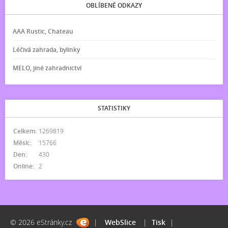
OBLÍBENÉ ODKAZY
AAA Rustic, Chateau
Léčivá zahrada, bylinky
MELO, jiné zahradnictví
STATISTIKY
Celkem:
1269819
Měsíc:
15766
Den:
430
Online:
2
© 2026 eStránky.cz
|
WebSlice
|
Tisk
|