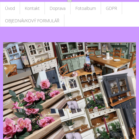
Úvod
Kontakt
Doprava
Fotoalbum
GDPR
OBJEDNÁVKOVÝ FORMULÁŘ