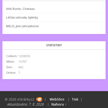
AAA Rustic, Chateau
Léčivá zahrada, bylinky
MELO, jiné zahradnictví
STATISTIKY
Celkem:
1269650
Měsíc:
15767
Den:
442
Online:
7
© 2026 eStránky.cz
|
WebSlice
|
Tisk
|
Aktualizováno: 7. 8. 2026
|
Nahoru ↑