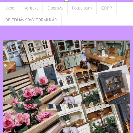
Úvod
Kontakt
Doprava
Fotoalbum
GDPR
OBJEDNÁVKOVÝ FORMULÁŘ