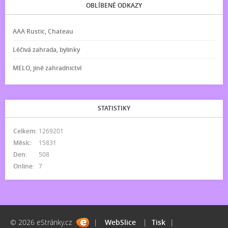
OBLÍBENÉ ODKAZY
AAA Rustic, Chateau
Léčivá zahrada, bylinky
MELO, jiné zahradnictví
STATISTIKY
Celkem:
1269201
Měsíc:
15831
Den:
508
Online:
7
© 2026 eStránky.cz
|
WebSlice
|
Tisk
|