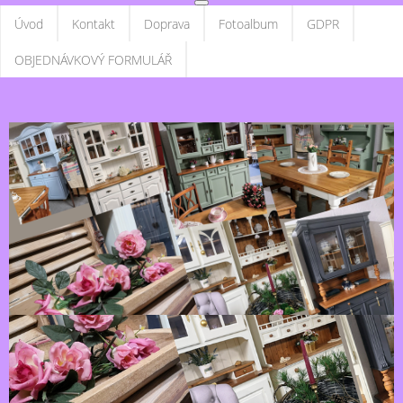
Úvod
Kontakt
Doprava
Fotoalbum
GDPR
OBJEDNÁVKOVÝ FORMULÁŘ