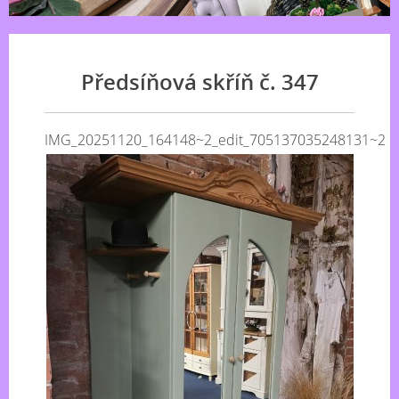
Předsíňová skříň č. 347
IMG_20251120_164148~2_edit_705137035248131~2