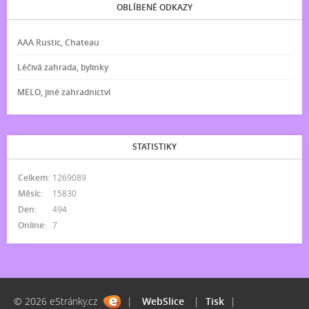
OBLÍBENÉ ODKAZY
AAA Rustic, Chateau
Léčivá zahrada, bylinky
MELO, jiné zahradnictví
STATISTIKY
Celkem:
1269089
Měsíc:
15830
Den:
494
Online:
7
© 2026 eStránky.cz
|
WebSlice
|
Tisk
|