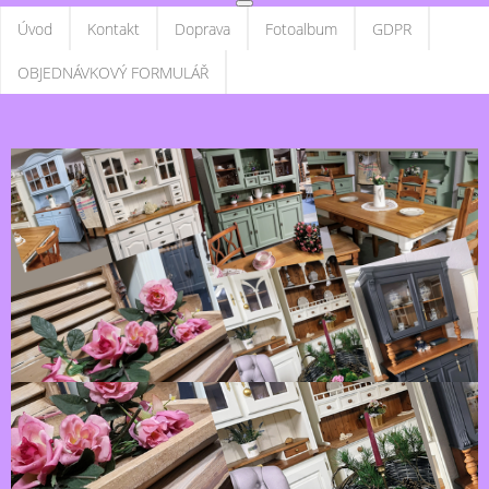
Úvod
Kontakt
Doprava
Fotoalbum
GDPR
OBJEDNÁVKOVÝ FORMULÁŘ